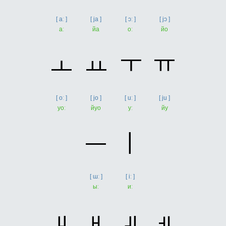
[ aː ]
[ ja ]
[ ɔː ]
[ jɔ ]
аː
йа
оː
йо
ㅗ
ㅛ
ㅜ
ㅠ
[ oː ]
[ jo ]
[ uː ]
[ ju ]
уоː
йуо
уː
йу
ㅡ
ㅣ
[ ɯː ]
[ iː ]
ыː
иː