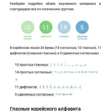
Разберём подробно объём изучаемого материала и
стуктурируем всё по логическим группам:
В корейском языке 24 буквы (14 согласных, 10 гласных), 11
дифтонгов (сложные гласные) и 5 сдвоенных согласнымх.
10 простых гласных:
ㅏㅓㅑㅕㅣㅡ ㅗ ㅜ ㅛ ㅠ
14 простых согласных:
ㄱㄴㄷㄹㅁㅂㅅㅇㅈㅊㅋㅌㅍ
ㅎ
11 дифтонгов:
ㅐㅒㅔㅖㅘ ㅙ ㅚ ㅝ ㅞ ㅟ ㅢ
5 сдвоенных согласных:
ㄲㄸㅃㅆㅉ
Гласные
корейского алфавита