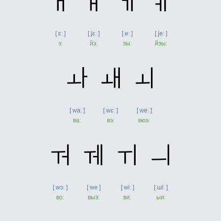
ㅐ
ㅒ
ㅔ
ㅖ
[ ɛː ]
[ jɛː ]
[ eː ]
[ jeː ]
эː
йэː
эыː
йэыː
ㅘ
ㅙ
ㅚ
[ waː ]
[ wɛː ]
[ weː ]
ваː
вэː
вюэː
ㅝ
ㅞ
ㅟ
ㅢ
[ wɔː ]
[ we ]
[ wiː ]
[ ɯiː ]
воː
выэː
виː
ыиː