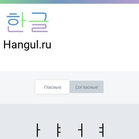
Hangul.ru
Гласные
Согласные
ㅏ
ㅑ
ㅓ
ㅕ